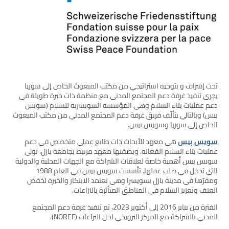
تحت إشراف و بتوجيه استراتيجي من مكتب المبعوث الخاص إلى سوريا
يجري تنفيذ غرفة دعم المجتمع المدني مع منظمة ذات خبرة طويلة في
دعم عمليات بناء السلام وهي المؤسسة السويسرية للسلام (سويس
بيس) وبالتالي يتألّف فريق غرفة دعم المجتمع المدني من مكتب المبعوث
الخاص إلى سوريا وسويس بيس.
سويس بيس
هي معهد للأبحاث ذات طابع عملي متخصص في دعم
عمليات بناء السلام الفعالة. وبصفتها معهد مرتبط بجامعة بازل، تولي
سويس بيس أهمية خاصة لعلاقات الشراكة مع الجهات المحلية والدولية
التي تدخل في صلب عملها. تأسست سويس بيس في العام 1988
ومقرّها في مدينة بازل بسويسرا وهي تعتمد الابتكار والخبرة لخفض
العنف وتعزيز السلام في المناطق المتأثرة بالنزاعات.
الفترة من يناير 2016 إلى أكتوبر 2023، تم تنفيذ غرفة دعم المجتمع
المدني بالشراكة مع المركز النرويجي لحل النزاعات (NOREF).