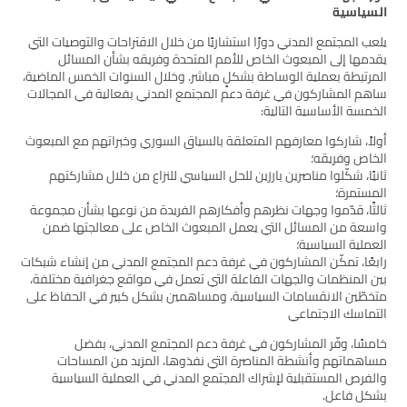
السياسية
يلعب المجتمع المدني دورًا استشاريًا من خلال الاقتراحات والتوصيات التي
يقدمها إلى المبعوث الخاص للأمم المتحدة وفريقه بشأن المسائل
المرتبطة بعملية الوساطة بشكلٍ مباشر. وخلال السنوات الخمس الماضية،
ساهم المشاركون في غرفة دعم المجتمع المدني بفعالية في المجالات
الخمسة الأساسية التالية:
أولاً، شاركوا معارفهم المتعلقة بالسياق السوري وخبراتهم مع المبعوث
الخاص وفريقه؛
ثانيًا، شكّلوا مناصرين بارزين للحل السياسي للنزاع من خلال مشاركتهم
المستمرة؛
ثالثًا، قدّموا وجهات نظرهم وأفكارهم الفريدة من نوعها بشأن مجموعة
واسعة من المسائل التي يعمل المبعوث الخاص على معالجتها ضمن
العملية السياسية؛
رابعًا، تمكّن المشاركون في غرفة دعم المجتمع المدني من إنشاء شبكات
بين المنظمات والجهات الفاعلة التي تعمل في مواقع جغرافية مختلفة،
متخطّين الانقسامات السياسية، ومساهمين بشكل كبير في الحفاظ على
التماسك الاجتماعي
خامسًا، وفّر المشاركون في غرفة دعم المجتمع المدني، بفضل
مساهماتهم وأنشطة المناصرة التي نفذوها، المزيد من المساحات
والفرص المستقبلية لإشراك المجتمع المدني في العملية السياسية
بشكل فاعل.